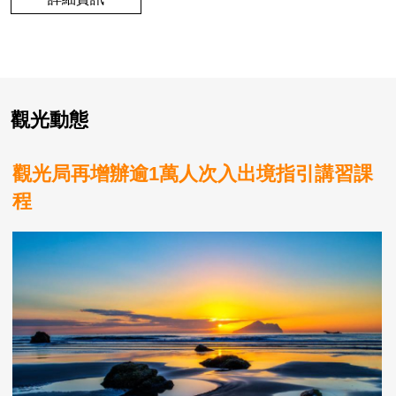
觀光動態
觀光局再增辦逾1萬人次入出境指引講習課
程