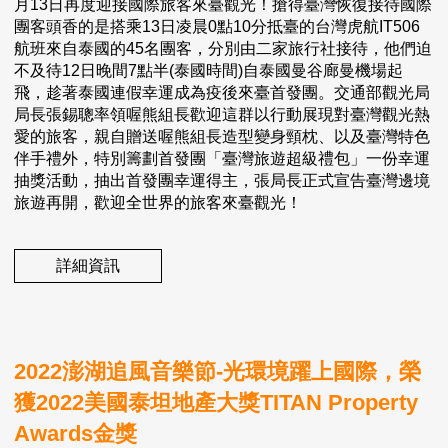
月13日再度迎接國際旅客來臺觀光！搶得臺灣恢復接待國際
團客頭香的是搭乘13日凌晨0點10分抵臺的台灣虎航IT506
航班來自泰國的45名團客，分別由二家旅行社接待，他們迫
不及待12日晚間7點半(泰國時間)自泰國曼谷廊曼機場起
飛，趁著泰國連假幸運成為疫後來臺首發團。交通部觀光局
局長張錫聰率領喔熊組長歡迎這群以行動展現對臺灣觀光熱
愛的旅客，親自贈送喔熊組長造型變身頸枕、以及臺灣特色
伴手禮外，特別籌劃首發團「臺灣旅遊超級禮包」一份幸運
抽獎活動，抽出首發團幸運得主，張局長正式宣告臺灣邊境
旅遊再開，歡迎全世界的旅客來臺觀光！
詳細資訊
2022澎湖追風音樂節-光環境躍上國際，榮
獲2022美國泰坦地產大獎TITAN Property
Awards金獎