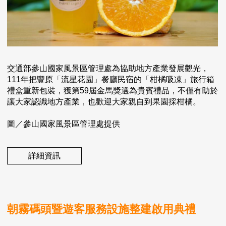
交通部參山國家風景區管理處為協助地方產業發展觀光，
111年把豐原「流星花園」餐廳民宿的「柑橘吸凍」旅行箱
禮盒重新包裝，獲第59屆金馬獎選為貴賓禮品，不僅有助於
讓大家認識地方產業，也歡迎大家親自到果園採柑橘。
圖／參山國家風景區管理處提供
詳細資訊
朝霧碼頭暨遊客服務設施整建啟用典禮