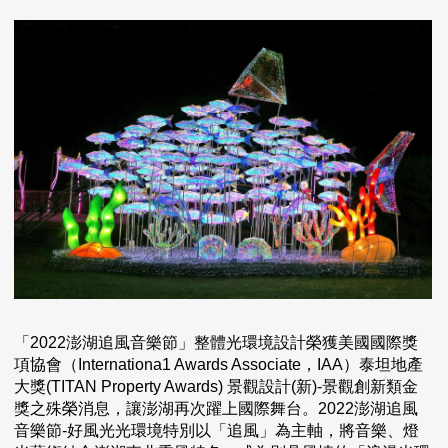
「2022澎湖追風音樂節」整體光環境設計榮獲美國國際獎
項協會（Internationa1 Awards Associate，IAA）泰坦地產
大獎(TITAN Property Awards) 景觀設計(新)-景觀創新類金
獎之殊榮消息，讓澎湖再次躍上國際舞台。2022澎湖追風
音樂節-好風光光環境特別以「追風」為主軸，將音樂、燈