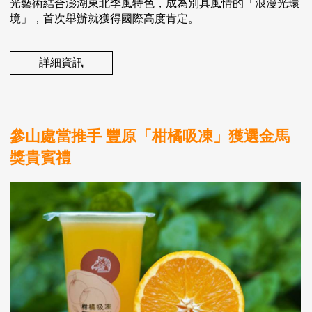
光藝術結合澎湖東北季風特色，成為別具風情的「浪漫光環
境」，首次舉辦就獲得國際高度肯定。
詳細資訊
參山處當推手 豐原「柑橘吸凍」獲選金馬
獎貴賓禮