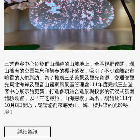
三芝遊客中心位於群山環繞的山坡地上，全區視野遼闊，環
山擁海的空靈氣息和初春的櫻花盛況，吸引了不少逃離都市
喧囂的人們到訪。為了推廣三芝美景及觀光資源，交通部觀
光局北海岸及觀音山國家風景區管理處111年度完成三芝遊
客中心展示館更新，打造多項結合造景與投影的沉浸式氛圍
體驗裝置，以「三芝尋旅，山海戀櫻」為名，場館於111年
10月8日開放，邀請您前來感受山、海、櫻共譜的光影秘
境！
詳細資訊