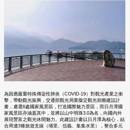
為因應嚴重特殊傳染性肺炎（COVID-19）對觀光產業之衝
擊，帶動觀光振興，交通部觀光局業擬定觀光前瞻建設計
畫，遴選6處國家風景區，打造國際魅力景區，而日月潭國
家風景區亦涵蓋其中，並將以山中明珠3.0為名，向國內外
展現豐富之觀光休閒魅力。此建設計畫以日月潭為核心，結
合周邊3條旅遊支線（埔里、信義、集集水里），整合多元