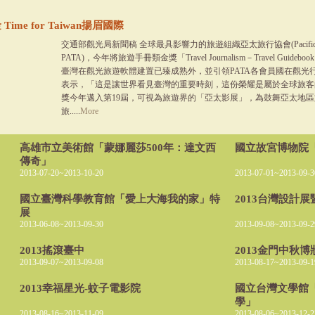
ime for Taiwan揚眉國際
交通部觀光局新聞稿 全球最具影響力的旅遊組織亞太旅行協會(Pacific Asia Tra
PATA)，今年將旅遊手冊類金獎「Travel Journalism－Travel Gui
臺灣在觀光旅遊軟體建置已臻成熟外，並引領PATA各會員國在觀光
表示，「這是讓世界看見臺灣的重要時刻，這份榮耀是屬於全球旅客
獎今年邁入第19屆，可視為旅遊界的「亞太影展」，為鼓舞亞太地
旅.....
More
高雄市立美術館「蒙娜麗莎500年：達文西
國立故宮博物院
傳奇」
2013-07-20~2013-10-20
2013-07-01~2013-09-3
國立臺灣科學教育館「愛上大海我的家」特
2013台灣設計
展
2013-06-08~2013-09-30
2013-09-08~2013-09-2
2013搖滾臺中
2013金門中秋博
2013-09-07~2013-09-08
2013-08-17~2013-09-1
2013幸福星光-蚊子電影院
國立台灣文學館
學」
2013-08-16~2013-11-09
2013-08-06~2013-12-2