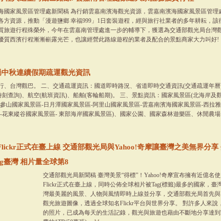
海國家風景區管理處新聞稿 為行銷雲嘉南濱海觀光資源，雲嘉南濱海國家風景區管理處
合各方資源，推動「漫遊鹽鄉 幸福999」1日套裝遊程，經與旅行社業者的多年耕耘，該行
質旅遊行程殊榮外，今年在雲嘉南管理處進一步的輔導下，獲選為交通部觀光局台灣觀
優質西濱行程漸漸嶄露光芒，也讓經營此路線遊程的業者及配合的景點商家大力叫好!
光局中秋連續假期疏運觀光資訊
行、台灣觀巴。 二、交通疏運資訊：國道即時路況、省道即時交通資訊(交通疏運年曆
時刻查詢)、航空(航班資訊)、船舶(客輪船期)。 三、景點資訊：國家風景區(北海岸及
參山國家風景區-日月潭國家風景區-阿里山國家風景區-雲嘉南濱海國家風景區-西拉雅
區-花東縱谷國家風景區- 東部海岸國家風景區)、國家公園、國家森林遊樂區、休閒農
lickr正式在臺上線 交通部觀光局與Yahoo!奇摩讓臺灣之美無界分享
 Tag臺灣 相片量全球第8
交通部觀光局新聞稿 臺灣美景“得標”！Yahoo!奇摩宣布擁有近億
Flickr正式在臺上線，同時公佈全球相片被Tag(標籤)最多的國家，
灣最美麗的風景、人物與風情即時上線並分享，交通部觀光局首先與Fl
觀光旅遊圖像，透過全球知名Flickr平台與世界分享。 對許多人來
的照片，已成為每天的生活記錄，觀光與旅遊也藉由不斷地分享達到宣傳