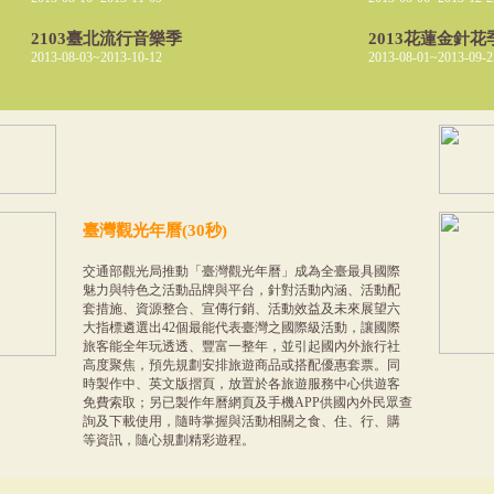
2103臺北流行音樂季
2013花蓮金針花
2013-08-03~2013-10-12
2013-08-01~2013-09-2
臺灣觀光年曆(30秒)
交通部觀光局推動「臺灣觀光年曆」成為全臺最具國際
魅力與特色之活動品牌與平台，針對活動內涵、活動配
套措施、資源整合、宣傳行銷、活動效益及未來展望六
大指標遴選出42個最能代表臺灣之國際級活動，讓國際
旅客能全年玩透透、豐富一整年，並引起國內外旅行社
高度聚焦，預先規劃安排旅遊商品或搭配優惠套票。同
時製作中、英文版摺頁，放置於各旅遊服務中心供遊客
免費索取；另已製作年曆網頁及手機APP供國內外民眾查
詢及下載使用，隨時掌握與活動相關之食、住、行、購
等資訊，隨心規劃精彩遊程。