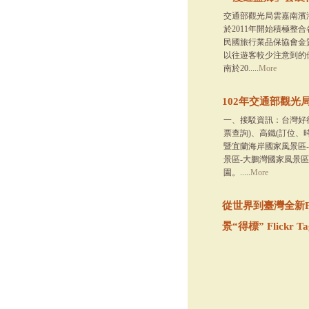
交通部觀光局雲嘉南濱
於2011年開始積極整
民國旅行業品保協會金
以往遊客較少注意到的
南於20.....
More
102年交通部觀
一、接駁資訊：台灣好
票查詢)、高鐵(訂位、
暨宜蘭海岸國家風景區-
景區-大鵬灣國家風景
園。.....
More
從世界到臺灣全新F
景“得標” Flickr