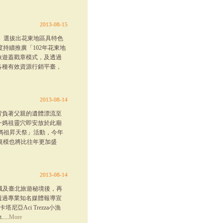
2013-08-15
動」選拔出花東地區具特色
持續推廣「102年花東地
旅遊蓋戳章模式，及透過
各種有效資源行銷平臺，
2013-08-14
背負著父親的遺體漂流至
一媽祖靈穴即安放於此廟
媽祖昇天祭」活動，今年
其規模也將比往年更加盛
2013-08-14
小城及臺北旅遊秘境後，再
透過專業知名媒體報導宣
亞Aci Trezza小漁
..
More