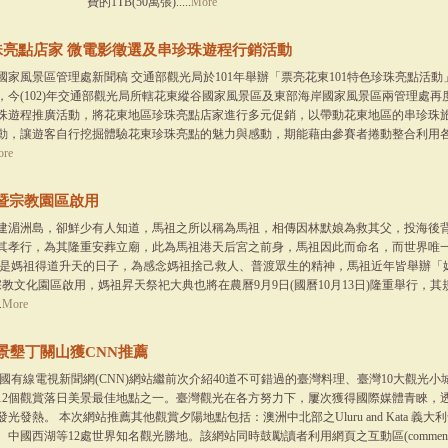
費的1TB(50萬張).....
More
珠亮點店家 微電影徵選及串珍珠遊程行銷活動
國家風景區管理處新聞稿 交通部觀光局於101年舉辦「票亮花東101特色珍珠亮點活
今(102)年交通部觀光局所轄花東縱谷國家風景區及東部海岸國家風景區兩管理處再度
珠遊程推廣活動，將花東地區珍珠亮點店家進行多元促銷，以帶動花東地區的串珍珠
動，讓遊客自行挖掘體驗花東珍珠亮點的魅力與感動，期能藉由參賽者捲動整合利用
re
暨宗教園區啟用
建湄洲島，卻鮮少有人知道，馬祖之所以稱為馬祖，相傳因林默娘為救其父，投海後
其孝行，為其隆重安葬立廟，此為馬祖港天后宮之前身，馬祖因此而命名，而世界唯
日是媽祖得道升天的日子，為感念媽祖捨己救人、普渡眾生的精神，馬祖近年皆舉辦「
宗教文化園區啟用，媽祖昇天祭祀大典也將在農曆9月9日(國曆10月13日)隆重舉行，
.
More
景墾丁關山獲CNN推薦
國有線電視新聞網(CNN)網站繼前次介紹40道不可錯過的臺灣料理、臺灣10大觀光
12個觀賞落日美景最佳地點之一。臺灣觀光在各方努力下，屢次獲得國際媒體青睞，
熱。 本次網站推薦其他觀賞夕陽地點包括：澳洲中北部之Uluru and Kata 義大利卡塔尼
國西湖等12處世界知名觀光勝地。該網站同時鼓勵讀者利用網頁之互動區(comment...