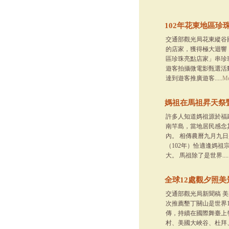
102年花東地區珍
交通部觀光局花東縱谷
的店家，獲得極大迴響，
區珍珠亮點店家」串珍
遊客拍攝微電影甄選活
達到遊客推廣遊客.....
Mo
媽祖在馬祖昇天祭
許多人知道媽祖源於福
南竿島，當地居民感念
內。 相傳農曆九月九
（102年）恰適逢媽祖
大。 馬祖除了是世界....
全球12處觀夕照美
交通部觀光局新聞稿 美
次推薦墾丁關山是世界
傳，持續在國際舞臺上發光發
村、美國大峽谷、杜拜、中