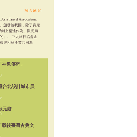
2013-08-09
vel Association,
debook」頒發給我國，除了肯定
行銷上精進作為。觀光局
的」。 亞太旅行協會金
區旅遊相關產業共同為
「神鬼傳奇」
0
展暨台北設計城市展
9
狀元餅
9
「戰後臺灣古典文
2