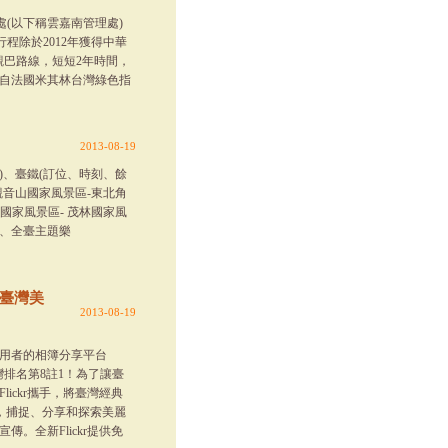
(以下稱雲嘉南管理處)
程除於2012年獲得中華
巴路線，短短2年時間，
 自法國米其林台灣綠色指
2013-08-19
)、臺鐵(訂位、時刻、餘
觀音山國家風景區-東北角
國家風景區- 茂林國家風
場、全臺主題樂
 臺灣美
2013-08-19
名使用者的相簿分享平台
臺灣排名第8註1！為了讓臺
ickr攜手，將臺灣經典
說，捕捉、分享和探索美麗
。全新Flickr提供免