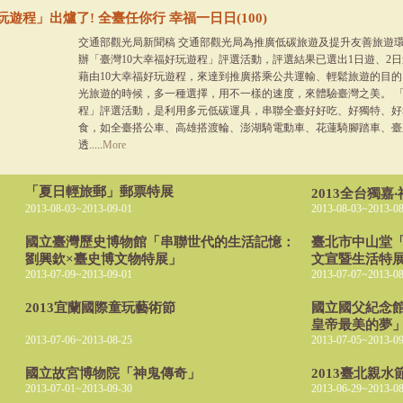
遊程」出爐了! 全臺任你行 幸福一日日(100)
交通部觀光局新聞稿 交通部觀光局為推廣低碳旅遊及提升友善旅遊環
辦「臺灣10大幸福好玩遊程」評選活動，評選結果已選出1日遊、2日
藉由10大幸福好玩遊程，來達到推廣搭乘公共運輸、輕鬆旅遊的目
光旅遊的時候，多一種選擇，用不一樣的速度，來體驗臺灣之美。 「
程」評選活動，是利用多元低碳運具，串聯全臺好好吃、好獨特、好
食，如全臺搭公車、高雄搭渡輪、澎湖騎電動車、花蓮騎腳踏車、臺
透.....
More
「夏日輕旅郵」郵票特展
2013全台獨嘉
2013-08-03~2013-09-01
2013-08-03~2013-08
國立臺灣歷史博物館「串聯世代的生活記憶：
臺北市中山堂「
劉興欽×臺史博文物特展」
文宣暨生活特
2013-07-09~2013-09-01
2013-07-07~2013-08
2013宜蘭國際童玩藝術節
國立國父紀念
皇帝最美的夢
2013-07-06~2013-08-25
2013-07-05~2013-09
國立故宮博物院「神鬼傳奇」
2013臺北親水
2013-07-01~2013-09-30
2013-06-29~2013-08