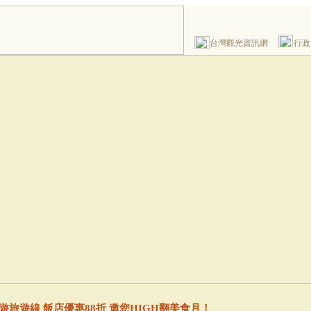
台灣觀光資訊網
行政
遊旅遊線 飯店優惠88折 邀您HIGH翻美食月！