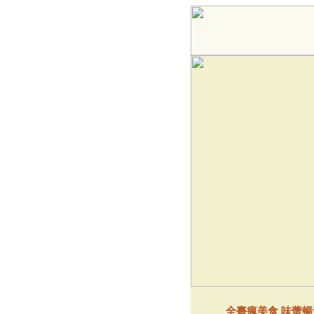
全臺瘋美食 味蕾暢