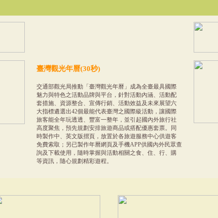
臺灣觀光年曆(30秒)
交通部觀光局推動「臺灣觀光年曆」成為全臺最具國際
魅力與特色之活動品牌與平台，針對活動內涵、活動配
套措施、資源整合、宣傳行銷、活動效益及未來展望六
大指標遴選出42個最能代表臺灣之國際級活動，讓國際
旅客能全年玩透透、豐富一整年，並引起國內外旅行社
高度聚焦，預先規劃安排旅遊商品或搭配優惠套票。同
時製作中、英文版摺頁，放置於各旅遊服務中心供遊客
免費索取；另已製作年曆網頁及手機APP供國內外民眾查
詢及下載使用，隨時掌握與活動相關之食、住、行、購
等資訊，隨心規劃精彩遊程。