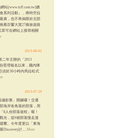
.tcff.com.tw)擴
美食系列活動」，將時空拉
最廣，也不再侷限於北部
推薦百饗大賞27條旅遊路
，民眾可在網站上搜尋相關
e
2013-08-02
二年主辦的「2013
自6月份受理報名以來，國內隊
伍必須於30小時內馬拉松式
re
2013-07-29
落攝影賽」開鑼囉！交通
部海岸各角落的部落，用
「8人份部落遊程」喔！
觀光，從6個部落慢走漫
迴響。今年度更以「東海
ery計.....
More