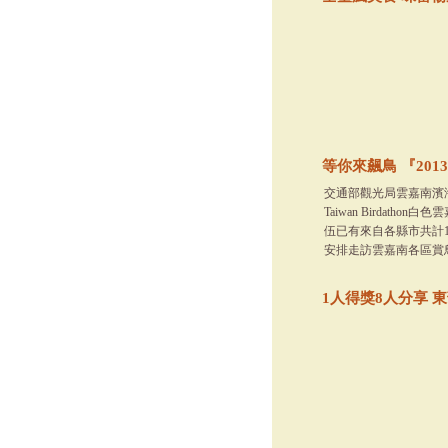
等你來飆鳥 『20
交通部觀光局雲嘉南濱
Taiwan Birda
伍已有來自各縣市共計14
安排走訪雲嘉南各區賞鳥
1人得獎8人分享 