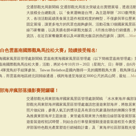
交通部觀光局新聞稿 交通部觀光局首次突破走出實體展場，透過活動網站(www
大規模全台總動員，以「食來運轉遊台灣」為主題舉辦「2013臺灣
大，各項活動延續美食展主題作相當程度的轉型，不僅參與單位歷來
固定展場，讓更多地方的民眾也能夠參與。活動召集13個國家風景區
線75家餐廳，以及美膳名饌46家觀光飯店，8月推出聯合行銷優惠
資訊，在近百家餐廳業者以及46家觀光飯店的熱烈參與，讓民.....
Mor
13白色雲嘉南國際觀鳥馬拉松大賽』陸續接受報名!
海國家風景區管理處新聞稿 雲嘉南濱海國家風景區管理處（以下簡稱雲嘉南管理處）第
thon白色雲嘉南國際觀鳥馬拉松大賽」活動，將於今年10月19～20日（星期六、日）舉辦，
隊賞鳥好手組隊參加。 Taiwan Birdathon是國內難得一見的國際觀鳥大賽，觀鳥隊
，而雲嘉南地區經北回歸線通過，橫跨海邊至海拔近3000公尺的高山間，最短.....
Mo
東部海岸瘋部落攝影賽開鑼囉！
交通部觀光局東部海岸國家風景區管理處新聞稿 「水水東海岸‧瘋部
部觀光局東部海岸國家風景區管理處邀請您漫遊東部海岸，將散居東
照片做紀錄，參賽人氣王的獎項是具有原住民豪邁熱情的揪團分享獎
為推廣東部海岸主題旅遊，東管處長期來努力推動沿線部落發展部落
遊套裝遊程初試啼聲，到結合自行車發展慢騎漫遊套裝遊程至今廣受
岸部落特色觀光產業塑造行銷補助計畫」及「東海岸社區部落觀光發展Discov