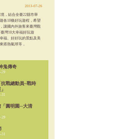
2013-07-26
境，結合全臺22縣市舉
遊各10條好玩遊程，希望
的，讓國內外旅客來臺灣觀
臺灣10大幸福好玩遊
幸福、好好玩的景點及美
東搭熱氣球等，
‧神鬼傳奇
-29
抗戰總動員~戰時
展」
-31
館「圓明園─大清
」
-29
節
-31