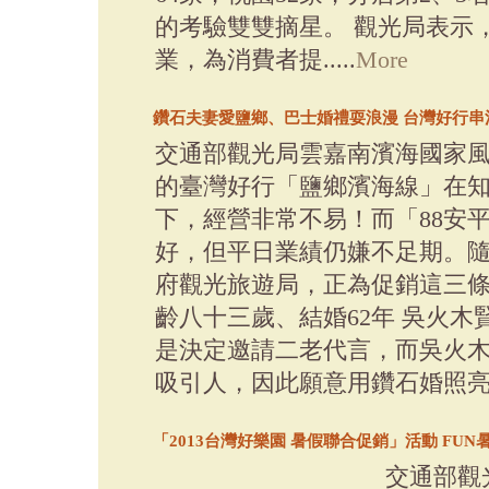
的考驗雙雙摘星。 觀光局表示
業，為消費者提.....
More
鑽石夫妻愛鹽鄉、巴士婚禮耍浪漫 台灣好行串
交通部觀光局雲嘉南濱海國家風
的臺灣好行「鹽鄉濱海線」在
下，經營非常不易！而「88安
好，但平日業績仍嫌不足期。
府觀光旅遊局，正為促銷這三
齡八十三歲、結婚62年 吳火
是決定邀請二老代言，而吳火
吸引人，因此願意用鑽石婚照亮鹽
「2013台灣好樂園 暑假聯合促銷」活動 FU
交通部觀