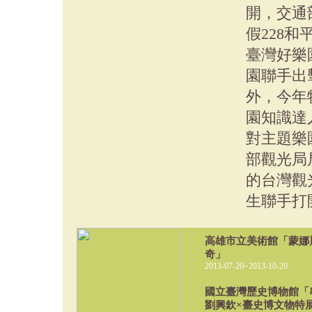
開，交通部
假228和
臺灣好樂
園聯手出
外，今年
園知識達
對主題樂
部觀光局
的台灣觀
生聯手打開
高雄市立美術館「蒙娜麗
奇」
2013-07-20~2013-10-20
國立臺灣歷史博物館「
劉興欽×臺史博文物特