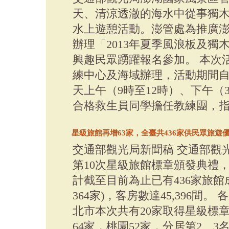
天、清涼透澈的海水中從事獨
水上遊憩活動。澎管處為推廣
辦理「2013年夏季風浪板及
興趣民眾踴躍報名參加。 本次
練中心及海域辦理，活動期間自
天上午（9時至12時）、下午（
合格救生員同學擔任教練團，指導學
星級旅館再增63家，全臺共436家供民眾旅遊
交通部觀光局新聞稿 交通部觀
第10次星級旅館標章頒發典禮
計截至目前為止已有436家旅館
364家)，客房數達45,396
北市本次共有20家取得星級標
64家，桃園52家，分居第2、